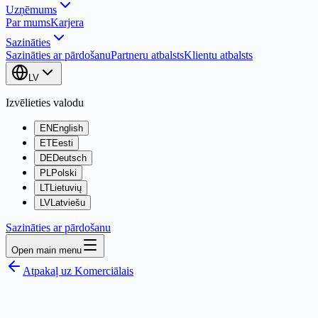
Uzņēmums
Par mums
Karjera
Sazināties
Sazināties ar pārdošanu
Partneru atbalsts
Klientu atbalsts
LV
Izvēlieties valodu
EN
English
ET
Eesti
DE
Deutsch
PL
Polski
LT
Lietuvių
LV
Latviešu
Sazināties ar pārdošanu
Open main menu
Atpakaļ uz Komerciālais