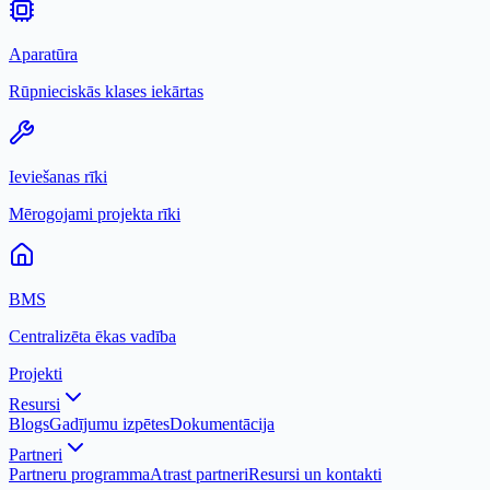
Aparatūra
Rūpnieciskās klases iekārtas
Ieviešanas rīki
Mērogojami projekta rīki
BMS
Centralizēta ēkas vadība
Projekti
Resursi
Blogs
Gadījumu izpētes
Dokumentācija
Partneri
Partneru programma
Atrast partneri
Resursi un kontakti