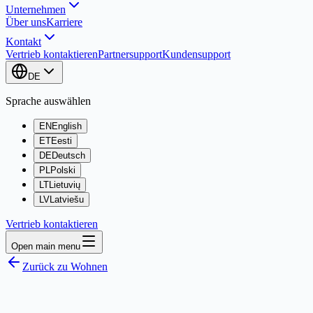
Unternehmen
Über uns
Karriere
Kontakt
Vertrieb kontaktieren
Partnersupport
Kundensupport
DE
Sprache auswählen
EN
English
ET
Eesti
DE
Deutsch
PL
Polski
LT
Lietuvių
LV
Latviešu
Vertrieb kontaktieren
Open main menu
Zurück zu Wohnen