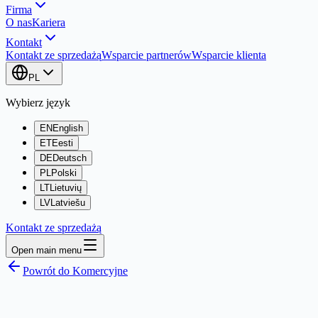
Firma
O nas
Kariera
Kontakt
Kontakt ze sprzedażą
Wsparcie partnerów
Wsparcie klienta
PL
Wybierz język
EN
English
ET
Eesti
DE
Deutsch
PL
Polski
LT
Lietuvių
LV
Latviešu
Kontakt ze sprzedażą
Open main menu
Powrót do Komercyjne