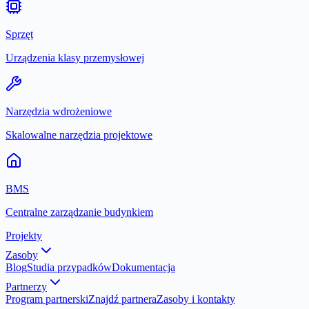
Sprzęt
Urządzenia klasy przemysłowej
Narzędzia wdrożeniowe
Skalowalne narzędzia projektowe
BMS
Centralne zarządzanie budynkiem
Projekty
Zasoby
Blog
Studia przypadków
Dokumentacja
Partnerzy
Program partnerski
Znajdź partnera
Zasoby i kontakty