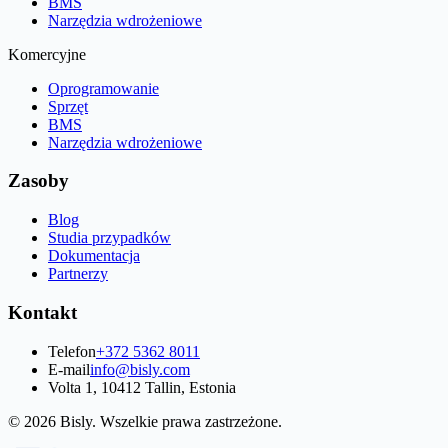
BMS
Narzędzia wdrożeniowe
Komercyjne
Oprogramowanie
Sprzęt
BMS
Narzędzia wdrożeniowe
Zasoby
Blog
Studia przypadków
Dokumentacja
Partnerzy
Kontakt
Telefon
+372 5362 8011
E-mail
info@bisly.com
Volta 1, 10412 Tallin, Estonia
© 2026 Bisly. Wszelkie prawa zastrzeżone.