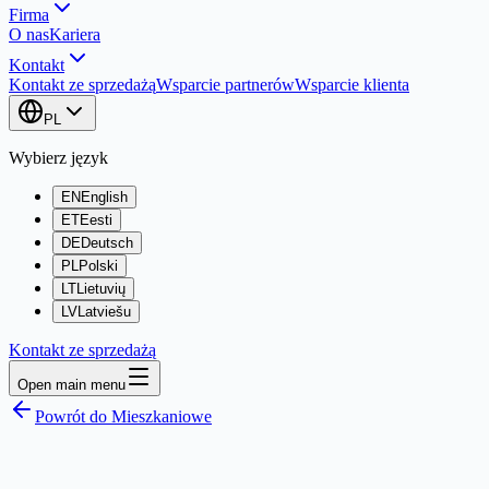
Firma
O nas
Kariera
Kontakt
Kontakt ze sprzedażą
Wsparcie partnerów
Wsparcie klienta
PL
Wybierz język
EN
English
ET
Eesti
DE
Deutsch
PL
Polski
LT
Lietuvių
LV
Latviešu
Kontakt ze sprzedażą
Open main menu
Powrót do Mieszkaniowe