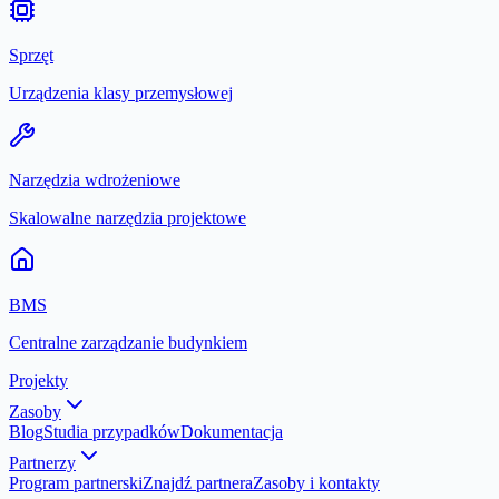
Sprzęt
Urządzenia klasy przemysłowej
Narzędzia wdrożeniowe
Skalowalne narzędzia projektowe
BMS
Centralne zarządzanie budynkiem
Projekty
Zasoby
Blog
Studia przypadków
Dokumentacja
Partnerzy
Program partnerski
Znajdź partnera
Zasoby i kontakty