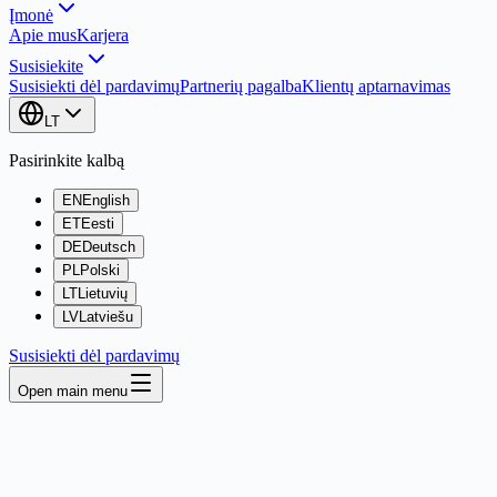
Įmonė
Apie mus
Karjera
Susisiekite
Susisiekti dėl pardavimų
Partnerių pagalba
Klientų aptarnavimas
LT
Pasirinkite kalbą
EN
English
ET
Eesti
DE
Deutsch
PL
Polski
LT
Lietuvių
LV
Latviešu
Susisiekti dėl pardavimų
Open main menu