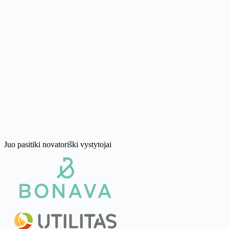
Diegimas be kodo
Lengva sukurti. Lengva keisti.
Tinkama įmonėms
Saugu, patikima ir patikrinta.
Sukurta plėstis
Nuo vieno objekto iki viso jūsų portfelio.
Juo pasitiki novatoriški vystytojai