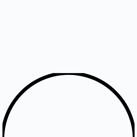
Atviros API ir protokolai leidžia jūsų pastatams bendrauti su bet
kokia trečiųjų šalių sistema, nuo energijos skaitiklių iki nuomos
platformų.
Skaitmeninis dvynys + DI
Kiekvienas Bisly pastatas sukurtas aplink skaitmeninį dvynį, kuris
mokosi laikui bėgant ir taupo iki 50% energijos.
Palyginimas su tradicine automatika
30–40% mažesnės įsigijimo ir eksploatavimo sąnaudos, palyginti su
tradicinėmis pastatų automatizavimo sistemomis.