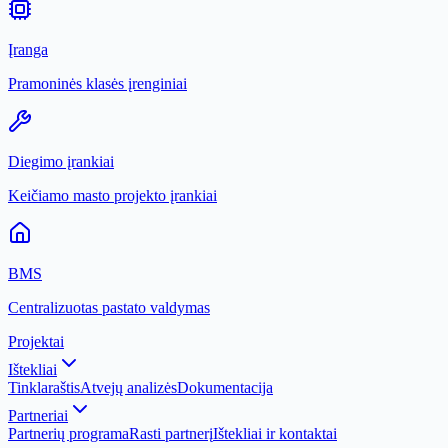
Įranga
Pramoninės klasės įrenginiai
Diegimo įrankiai
Keičiamo masto projekto įrankiai
BMS
Centralizuotas pastato valdymas
Projektai
Ištekliai
Tinklaraštis
Atvejų analizės
Dokumentacija
Partneriai
Partnerių programa
Rasti partnerį
Ištekliai ir kontaktai