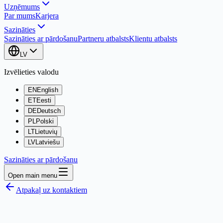
Uzņēmums
Par mums
Karjera
Sazināties
Sazināties ar pārdošanu
Partneru atbalsts
Klientu atbalsts
LV
Izvēlieties valodu
EN
English
ET
Eesti
DE
Deutsch
PL
Polski
LT
Lietuvių
LV
Latviešu
Sazināties ar pārdošanu
Open main menu
Atpakaļ uz kontaktiem