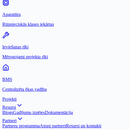
Aparatūra
Rūpnieciskās klases iekārtas
Ieviešanas rīki
Mērogojami projekta rīki
BMS
Centralizēta ēkas vadība
Projekti
Resursi
Blogs
Gadījumu izpētes
Dokumentācija
Partneri
Partneru programma
Atrast partneri
Resursi un kontakti