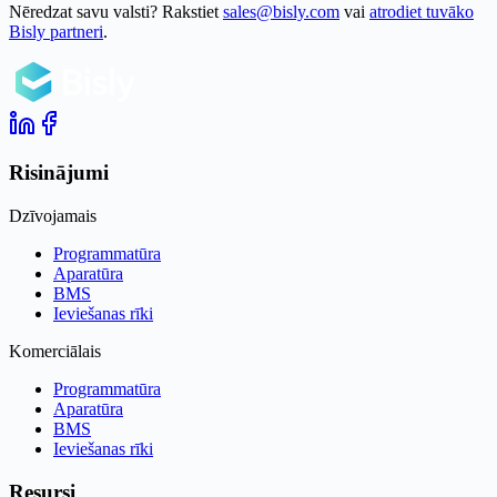
Nēredzat savu valsti? Rakstiet
sales@bisly.com
vai
atrodiet tuvāko
Bisly partneri
.
Risinājumi
Dzīvojamais
Programmatūra
Aparatūra
BMS
Ieviešanas rīki
Komerciālais
Programmatūra
Aparatūra
BMS
Ieviešanas rīki
Resursi