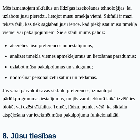
Mēs izmantojam sīkfailus un līdzīgas izsekošanas tehnoloģijas, lai
uzlabotu jūsu pieredzi, lietojot mūsu tīmekļa vietni. Sīkfaili ir mazi
teksta faili, kas tiek saglabāti jūsu ierīcē, kad piekļūstat mūsu tīmekļa
vietnei vai pakalpojumiem. Šie sīkfaili mums palīdz:
atcerēties jūsu preferences un iestatījumus;
analizēt tīmekļa vietnes apmeklējumus un lietošanas paradumus;
uzlabot mūsu pakalpojumus un sniegumu;
nodrošināt personalizētu saturu un reklāmas.
Jūs varat pārvaldīt savas sīkfailu preferences, izmantojot
pārlūkprogrammas iestatījumus, un jūs varat jebkurā laikā izvēlēties
bloķēt vai dzēst sīkfailus. Tomēr, lūdzu, ņemiet vērā, ka sīkfailu
atspējošana var ietekmēt mūsu pakalpojumu funkcionalitāti.
8. Jūsu tiesības