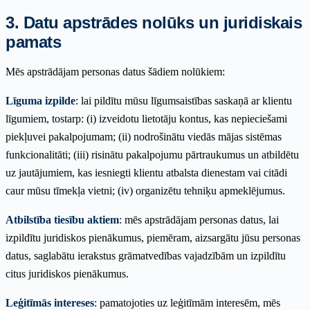
3. Datu apstrādes nolūks un juridiskais
pamats
Mēs apstrādājam personas datus šādiem nolūkiem:
Līguma izpilde
: lai pildītu mūsu līgumsaistības saskaņā ar klientu
līgumiem, tostarp: (i) izveidotu lietotāju kontus, kas nepieciešami
piekļuvei pakalpojumam; (ii) nodrošinātu viedās mājas sistēmas
funkcionalitāti; (iii) risinātu pakalpojumu pārtraukumus un atbildētu
uz jautājumiem, kas iesniegti klientu atbalsta dienestam vai citādi
caur mūsu tīmekļa vietni; (iv) organizētu tehniķu apmeklējumus.
Atbilstība tiesību aktiem
: mēs apstrādājam personas datus, lai
izpildītu juridiskos pienākumus, piemēram, aizsargātu jūsu personas
datus, saglabātu ierakstus grāmatvedības vajadzībām un izpildītu
citus juridiskos pienākumus.
Leģitīmās intereses
: pamatojoties uz leģitīmām interesēm, mēs