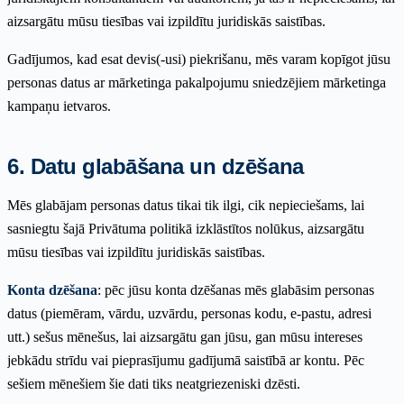
aizsargātu mūsu tiesības vai izpildītu juridiskās saistības.
Gadījumos, kad esat devis(-usi) piekrišanu, mēs varam kopīgot jūsu
personas datus ar mārketinga pakalpojumu sniedzējiem mārketinga
kampaņu ietvaros.
6. Datu glabāšana un dzēšana
Mēs glabājam personas datus tikai tik ilgi, cik nepieciešams, lai
sasniegtu šajā Privātuma politikā izklāstītos nolūkus, aizsargātu
mūsu tiesības vai izpildītu juridiskās saistības.
Konta dzēšana
: pēc jūsu konta dzēšanas mēs glabāsim personas
datus (piemēram, vārdu, uzvārdu, personas kodu, e-pastu, adresi
utt.) sešus mēnešus, lai aizsargātu gan jūsu, gan mūsu intereses
jebkādu strīdu vai pieprasījumu gadījumā saistībā ar kontu. Pēc
sešiem mēnešiem šie dati tiks neatgriezeniski dzēsti.