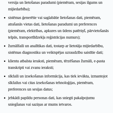
versija un lietošanas paradumi (piemēram, sesijas ilgums un
mijiedarbība);
sistēmas ģenerētie vai saglabātie lietošanas dati, piemēram,
atrašanās vietas dati, lietošanas paradumi un preferences
(piemēram, elektrības, apkures un ūdens patēriņš, pārvietošanās
telpās, transportlīdzekļa reģistrācijas numurs);
žurnālfaili un analītikas dati, tostarp ar lietotāja mijiedarbību,
sistēmas diagnostiku un veiktspējas uzraudzību saistītie dati;
klientu atbalsta ieraksti, piemēram, tērzēšanas žurnāli, e-pasta
transkripti vai zvanu ieraksti;
sīkfaili un izsekošanas informācija, kas tiek ievākta, izmantojot
sīkfailus vai citas izsekošanas tehnoloģijas, piemēram,
preferences un sesijas datus;
jebkādi papildu personas dati, kas sniegti pakalpojumu
sniegšanas vai saziņas ar mums ietvaros.