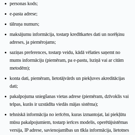
personas kods;
e-pasta adrese;
tālruņa numurs;
maksājumu informācija, tostarp kredītkartes dati un norēķinu
adreses, ja piemērojams;
saziņas preferences, tostarp veidu, kādā vēlaties saņemt no
mums informāciju (piemēram, pa e-pastu, īsziņā vai ar citām
metodēm);
konta dati, piemēram, lietotājvārds un piekļuves akreditācijas
dati;
pakalpojuma sniegšanas vietas adrese (piemēram, dzīvoklis vai
telpas, kurās ir uzstādīta viedās mājas sistēma);
tehniskā informācija no ierīcēm, kuras izmantojat, lai piekļūtu
mūsu pakalpojumiem, tostarp ierīces modelis, operētājsistēmas
versija, IP adrese, savienojamības un tīkla informācija, lietotnes