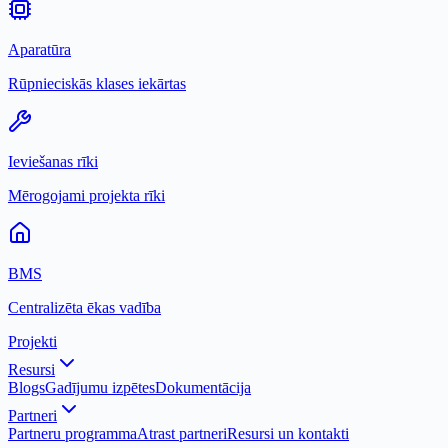
Aparatūra
Rūpnieciskās klases iekārtas
Ieviešanas rīki
Mērogojami projekta rīki
BMS
Centralizēta ēkas vadība
Projekti
Resursi
Blogs
Gadījumu izpētes
Dokumentācija
Partneri
Partneru programma
Atrast partneri
Resursi un kontakti