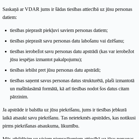
Saskaņā ar VDAR jums ir šādas tiesības attiecībā uz jūsu personas
datiem:
tiesības pieprasīt piekļuvi saviem personas datiem;
tiesības pieprasīt savu personas datu labošanu vai dzēšanu;
tiesības ierobežot savu personas datu apstrādi (kas var ierobežot
jūsu iespējas izmantot pakalpojumu);
tiesības iebilst pret jūsu personas datu apstrādi;
tiesības saņemt savus personas datus strukturētā, plaši izmantotā
un mašīnlasāmā formātā, kā arī tiesības nodot šos datus citam
pārzinim.
Ja apstrāde ir balstīta uz jūsu piekrišanu, jums ir tiesības jebkurā
laikā atsaukt savu piekrišanu. Tas neietekmēs apstrādes, kas notikusi
pirms piekrišanas atsaukuma, likumību.
Mēs atbildēsim uz visiem pieprasījumiem attiecībā uz jūsu personas