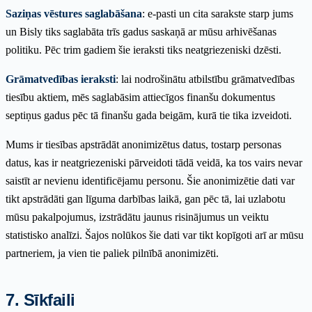
Saziņas vēstures saglabāšana
: e-pasti un cita sarakste starp jums
un Bisly tiks saglabāta trīs gadus saskaņā ar mūsu arhivēšanas
politiku. Pēc trim gadiem šie ieraksti tiks neatgriezeniski dzēsti.
Grāmatvedības ieraksti
: lai nodrošinātu atbilstību grāmatvedības
tiesību aktiem, mēs saglabāsim attiecīgos finanšu dokumentus
septiņus gadus pēc tā finanšu gada beigām, kurā tie tika izveidoti.
Mums ir tiesības apstrādāt anonimizētus datus, tostarp personas
datus, kas ir neatgriezeniski pārveidoti tādā veidā, ka tos vairs nevar
saistīt ar nevienu identificējamu personu. Šie anonimizētie dati var
tikt apstrādāti gan līguma darbības laikā, gan pēc tā, lai uzlabotu
mūsu pakalpojumus, izstrādātu jaunus risinājumus un veiktu
statistisko analīzi. Šajos nolūkos šie dati var tikt kopīgoti arī ar mūsu
partneriem, ja vien tie paliek pilnībā anonimizēti.
7. Sīkfaili