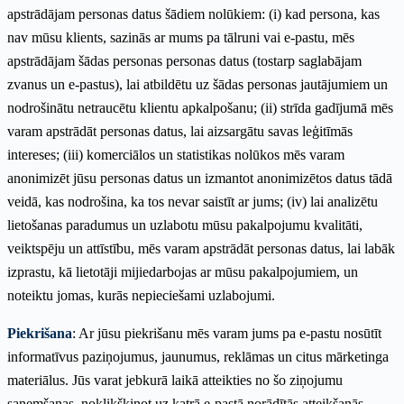
apstrādājam personas datus šādiem nolūkiem: (i) kad persona, kas
nav mūsu klients, sazinās ar mums pa tālruni vai e-pastu, mēs
apstrādājam šādas personas personas datus (tostarp saglabājam
zvanus un e-pastus), lai atbildētu uz šādas personas jautājumiem un
nodrošinātu netraucētu klientu apkalpošanu; (ii) strīda gadījumā mēs
varam apstrādāt personas datus, lai aizsargātu savas leģitīmās
intereses; (iii) komerciālos un statistikas nolūkos mēs varam
anonimizēt jūsu personas datus un izmantot anonimizētos datus tādā
veidā, kas nodrošina, ka tos nevar saistīt ar jums; (iv) lai analizētu
lietošanas paradumus un uzlabotu mūsu pakalpojumu kvalitāti,
veiktspēju un attīstību, mēs varam apstrādāt personas datus, lai labāk
izprastu, kā lietotāji mijiedarbojas ar mūsu pakalpojumiem, un
noteiktu jomas, kurās nepieciešami uzlabojumi.
Piekrišana
: Ar jūsu piekrišanu mēs varam jums pa e-pastu nosūtīt
informatīvus paziņojumus, jaunumus, reklāmas un citus mārketinga
materiālus. Jūs varat jebkurā laikā atteikties no šo ziņojumu
saņemšanas, noklikšķinot uz katrā e-pastā norādītās atteikšanās