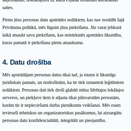
saites.
Pirms jūsu personas datu apstrādes nolūkiem, kas nav norādīti šajā
Privātuma politikā, mēs lūgsim jūsu piekrišanu. Jūs varat jebkurā
laikā atsaukt savu piekrišanu, kas neietekmēs apstrādes likumību,
kuras pamatā ir piekrišana pirms atsaukuma.
4. Datu drošība
Mēs apstrādājam personas datus tikai tad, ja mums ir likumīgs
juridiskais pamats, un nodrošinām, ka tie tiek izmantoti leģitīmiem
nolūkiem. Personas dati tiek droši glabāti mūsu šifrētajos lokālajos
serveros, un piekļuve tiem ir atļauta tikai pilnvarotām personām,
kurām tie ir nepieciešami darba pienākumu veikšanai. Mēs esam
ieviesuši tehniskus un organizatoriskus pasākumus, lai aizsargātu
personas datu konfidencialitāti, integritāti un pieejamību.