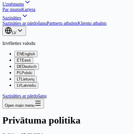
Uzņēmums
Par mums
Karjera
Sazināties
Sazināties ar pārdošanu
Partneru atbalsts
Klientu atbalsts
LV
Izvēlieties valodu
EN
English
ET
Eesti
DE
Deutsch
PL
Polski
LT
Lietuvių
LV
Latviešu
Sazināties ar pārdošanu
Open main menu
Privātuma politika