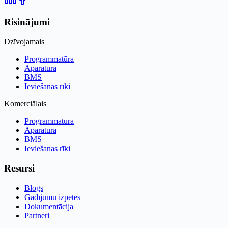
Risinājumi
Dzīvojamais
Programmatūra
Aparatūra
BMS
Ieviešanas rīki
Komerciālais
Programmatūra
Aparatūra
BMS
Ieviešanas rīki
Resursi
Blogs
Gadījumu izpētes
Dokumentācija
Partneri