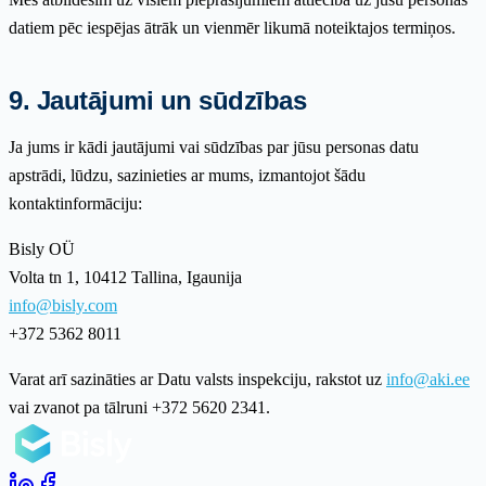
datiem pēc iespējas ātrāk un vienmēr likumā noteiktajos termiņos.
9. Jautājumi un sūdzības
Ja jums ir kādi jautājumi vai sūdzības par jūsu personas datu
apstrādi, lūdzu, sazinieties ar mums, izmantojot šādu
kontaktinformāciju:
Bisly OÜ
Volta tn 1, 10412 Tallina, Igaunija
info@bisly.com
+372 5362 8011
Varat arī sazināties ar Datu valsts inspekciju, rakstot uz
info@aki.ee
vai zvanot pa tālruni +372 5620 2341.