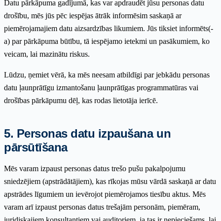
Datu pārkāpuma gadījumā, kas var apdraudēt jūsu personas datu
drošību, mēs jūs pēc iespējas ātrāk informēsim saskaņā ar
piemērojamajiem datu aizsardzības likumiem. Jūs tiksiet informēts(-
a) par pārkāpuma būtību, tā iespējamo ietekmi un pasākumiem, ko
veicam, lai mazinātu riskus.
Lūdzu, ņemiet vērā, ka mēs neesam atbildīgi par jebkādu personas
datu ļaunprātīgu izmantošanu ļaunprātīgas programmatūras vai
drošības pārkāpumu dēļ, kas rodas lietotāja ierīcē.
5. Personas datu izpaušana un
pārsūtīšana
Mēs varam izpaust personas datus trešo pušu pakalpojumu
sniedzējiem (apstrādātājiem), kas rīkojas mūsu vārdā saskaņā ar datu
apstrādes līgumiem un ievērojot piemērojamos tiesību aktus. Mēs
varam arī izpaust personas datus trešajām personām, piemēram,
juridiskajiem konsultantiem vai auditoriem, ja tas ir nepieciešams, lai