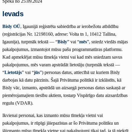
Spēkā no 25.09.2024
Ievads
Bisly OÜ
, Igaunijā reģistrēta sabiedrība ar ierobežotu atbildību
(reģistrācijas Nr. 12198160, adrese: Volta tn 1, 10412 Tallina,
Igaunija), turpmāk tekstā — “
Bisly
” vai “
mēs
”, sniedz viedās mājas
pakalpojumus, izmantojot mūsu pašu programmatūras platformu.
Kad apmeklējat mūsu tīmekļa vietni vai kad mēs sniedzam savus
pakalpojumus, mēs varam apstrādāt lietotāju (turpmāk tekstā —
“
Lietotājs
” vai “
jūs
”) personas datus, attiecībā uz kuriem Bisly
darbojas kā datu pārzinis. Šajā Privātuma politikā ir izklāstīts, kā
Bisly vāc, izmanto, apstrādā un aizsargā personas datus saskaņā ar
piemērojamajiem tiesību aktiem, tostarp Vispārīgo datu aizsardzības
regulu (VDAR).
Ikvienai personai, kas izmanto mūsu tīmekļa vietni vai
pakalpojumus, ir rūpīgi jāiepazīstas ar šo Privātuma politiku un
jāizmanto mūsu tīmekļa vietne vai pakalpojumi tikai tad, ja tā piekrīt