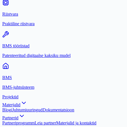
Riistvara
Praktiline riistvara
BMS tööriistad
Patenteeritud digitaalse kaksiku mudel
BMS
BMS-juhtsüsteem
Projektid
Materjalid
Blogi
Juhtumiuuringud
Dokumentatsioon
Partnerid
Partneriprogramm
Leia partner
Materjalid ja kontaktid