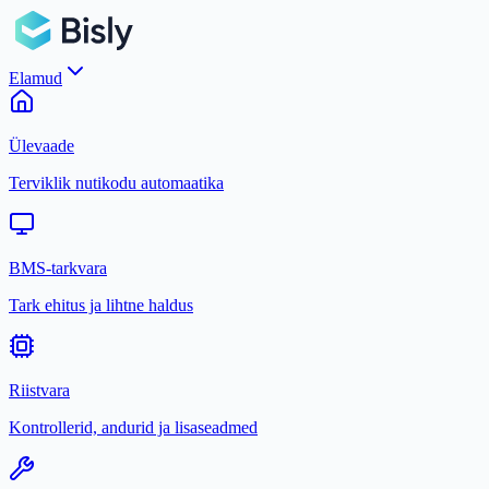
Elamud
Ülevaade
Terviklik nutikodu automaatika
BMS-tarkvara
Tark ehitus ja lihtne haldus
Riistvara
Kontrollerid, andurid ja lisaseadmed