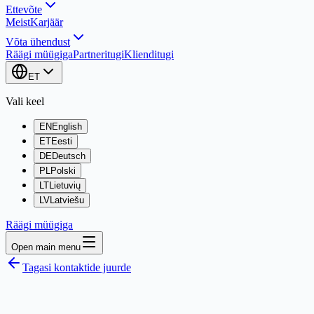
Ettevõte
Meist
Karjäär
Võta ühendust
Räägi müügiga
Partneritugi
Klienditugi
ET
Vali keel
EN
English
ET
Eesti
DE
Deutsch
PL
Polski
LT
Lietuvių
LV
Latviešu
Räägi müügiga
Open main menu
Tagasi kontaktide juurde