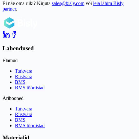
Ei näe oma riiki? Kirjuta
sales@bisly.com
või
leia lähim Bisly
partner
.
Lahendused
Elamud
Tarkvara
Riistvara
BMS
BMS tööriistad
Ärihooned
Tarkvara
Riistvara
BMS
BMS tööriistad
Materjalid