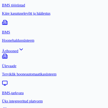
BMS tööriistad
Kiire kasutuselevõtt ja häälestus
BMS
Hoonehaldussüsteem
Ärihooned
Ülevaade
Terviklik hooneautomaatikasüsteem
BMS-tarkvara
Üks integreeritud platvorm