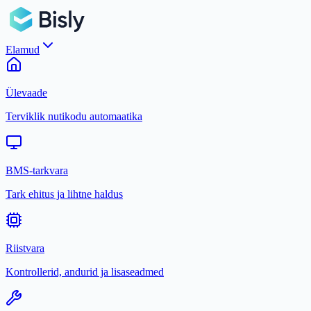
Elamud
Ülevaade
Terviklik nutikodu automaatika
BMS-tarkvara
Tark ehitus ja lihtne haldus
Riistvara
Kontrollerid, andurid ja lisaseadmed