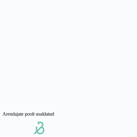
Koodivaba seadistus
Lihtne ehitada. Lihtne muuta.
Ettevõtte tasemel valmis
Turvaline, töökindel ja tõestatud lahendus.
Loodud skaleerimiseks
Ühest objektist kogu portfellini.
Arendajate poolt usaldatud