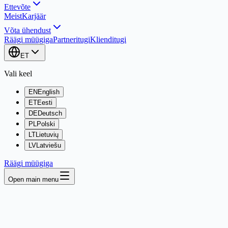
Ettevõte
Meist
Karjäär
Võta ühendust
Räägi müügiga
Partneritugi
Klienditugi
ET
Vali keel
EN
English
ET
Eesti
DE
Deutsch
PL
Polski
LT
Lietuvių
LV
Latviešu
Räägi müügiga
Open main menu