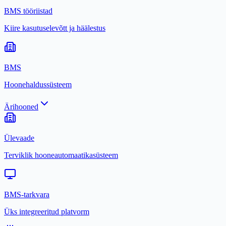
BMS tööriistad
Kiire kasutuselevõtt ja häälestus
BMS
Hoonehaldussüsteem
Ärihooned
Ülevaade
Terviklik hooneautomaatikasüsteem
BMS-tarkvara
Üks integreeritud platvorm