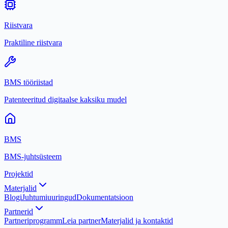
Riistvara
Praktiline riistvara
BMS tööriistad
Patenteeritud digitaalse kaksiku mudel
BMS
BMS-juhtsüsteem
Projektid
Materjalid
Blogi
Juhtumiuuringud
Dokumentatsioon
Partnerid
Partneriprogramm
Leia partner
Materjalid ja kontaktid