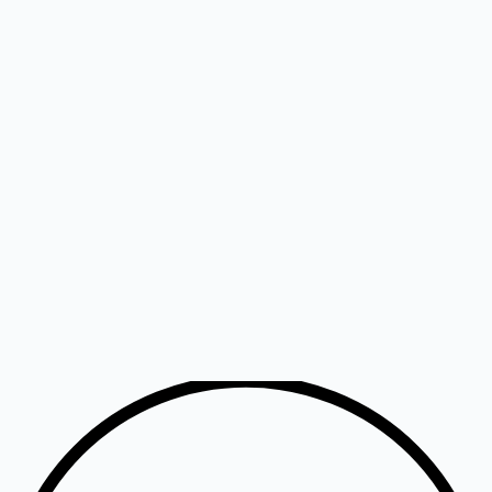
Avatud integratsioonid
Avatud API-d ja protokollid võimaldavad sinu hoonel liidestuda
erinevate kolmandate osapoolte süsteemidega alates
energiaarvestitest kuni haldusplatvormideni.
Digitaalne kaksik + AI
Bisly lahendus põhineb digitaalsel kaksikul, mis õpib aja jooksul
hoone kasutusmustreid tundma ning aitab saavutada kuni 50%
energiasäästu.
Võrreldes traditsioonilise automaatikaga
30–40% madalamad soetus- ja käituskulud võrreldes traditsiooniliste
hooneautomaatika süsteemidega.