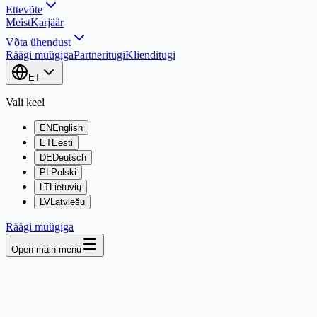
Ettevõte
Meist
Karjäär
Võta ühendust
Räägi müügiga
Partneritugi
Klienditugi
ET
Vali keel
EN
English
ET
Eesti
DE
Deutsch
PL
Polski
LT
Lietuvių
LV
Latviešu
Räägi müügiga
Open main menu