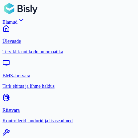
Elamud
Ülevaade
Terviklik nutikodu automaatika
BMS-tarkvara
Tark ehitus ja lihtne haldus
Riistvara
Kontrollerid, andurid ja lisaseadmed