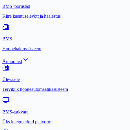
BMS tööriistad
Kiire kasutuselevõtt ja häälestus
BMS
Hoonehaldussüsteem
Ärihooned
Ülevaade
Terviklik hooneautomaatikasüsteem
BMS-tarkvara
Üks integreeritud platvorm