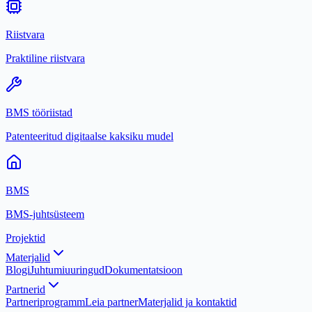
Riistvara
Praktiline riistvara
BMS tööriistad
Patenteeritud digitaalse kaksiku mudel
BMS
BMS-juhtsüsteem
Projektid
Materjalid
Blogi
Juhtumiuuringud
Dokumentatsioon
Partnerid
Partneriprogramm
Leia partner
Materjalid ja kontaktid