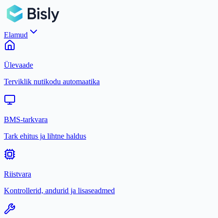
Elamud
Ülevaade
Terviklik nutikodu automaatika
BMS-tarkvara
Tark ehitus ja lihtne haldus
Riistvara
Kontrollerid, andurid ja lisaseadmed