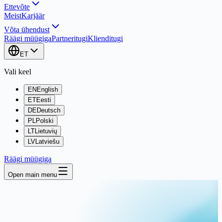
Ettevõte
Meist
Karjäär
Võta ühendust
Räägi müügiga
Partneritugi
Klienditugi
ET
Vali keel
EN
English
ET
Eesti
DE
Deutsch
PL
Polski
LT
Lietuvių
LV
Latviešu
Räägi müügiga
Open main menu