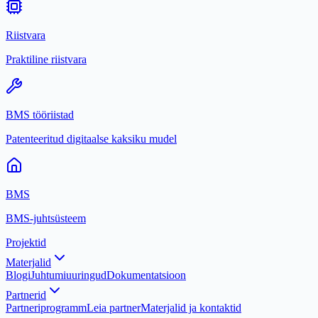
Riistvara
Praktiline riistvara
BMS tööriistad
Patenteeritud digitaalse kaksiku mudel
BMS
BMS-juhtsüsteem
Projektid
Materjalid
Blogi
Juhtumiuuringud
Dokumentatsioon
Partnerid
Partneriprogramm
Leia partner
Materjalid ja kontaktid