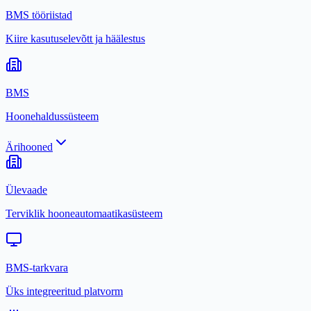
BMS tööriistad
Kiire kasutuselevõtt ja häälestus
BMS
Hoonehaldussüsteem
Ärihooned
Ülevaade
Terviklik hooneautomaatikasüsteem
BMS-tarkvara
Üks integreeritud platvorm