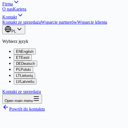
Firma
O nas
Kariera
Kontakt
Kontakt ze sprzedażą
Wsparcie partnerów
Wsparcie klienta
PL
Wybierz język
EN
English
ET
Eesti
DE
Deutsch
PL
Polski
LT
Lietuvių
LV
Latviešu
Kontakt ze sprzedażą
Open main menu
Powrót do kontaktu