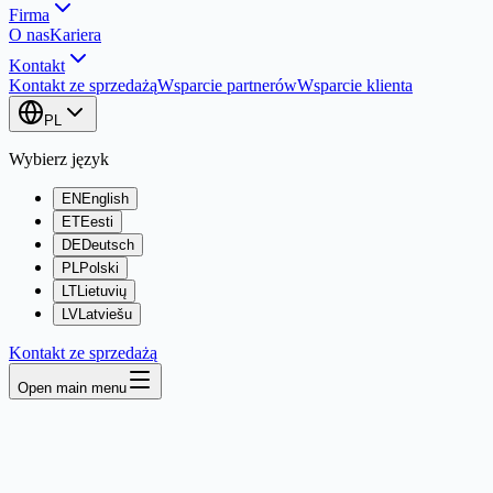
Firma
O nas
Kariera
Kontakt
Kontakt ze sprzedażą
Wsparcie partnerów
Wsparcie klienta
PL
Wybierz język
EN
English
ET
Eesti
DE
Deutsch
PL
Polski
LT
Lietuvių
LV
Latviešu
Kontakt ze sprzedażą
Open main menu