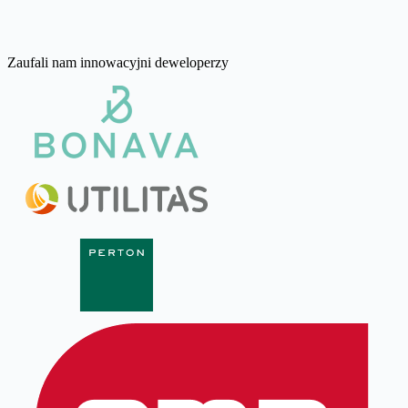
Stworzone do skalowania
Od jednego obiektu po całe Twoje portfolio.
Zaufali nam innowacyjni deweloperzy