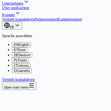
Unternehmen
Über uns
Karriere
Kontakt
Vertrieb kontaktieren
Partnersupport
Kundensupport
DE
Sprache auswählen
EN
English
ET
Eesti
DE
Deutsch
PL
Polski
LT
Lietuvių
LV
Latviešu
Vertrieb kontaktieren
Open main menu