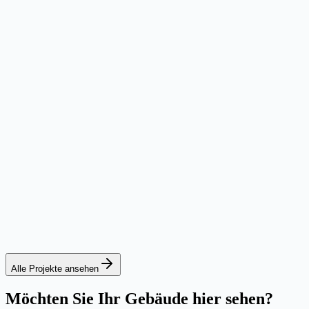
Mai 77 and 79, Pärnu
Pärnu, Estland
Eine Wohnanlage in Meeresnähe im Pärnuer Stadtteil Mai mit 4
gestaltet und liegen ruhig in der Nähe der Strandpromenade.
2025
Wohnen
Gewerbe
Tartu mnt 44, Tallinn
Tallinn, Estland
Avalon Plaza ist ein Wohn- und Geschäftsgebäude der Energiekla
LEED-Zertifizierung und modernen technischen Lösungen.
Alle Projekte ansehen
Möchten Sie Ihr Gebäude hier sehen?