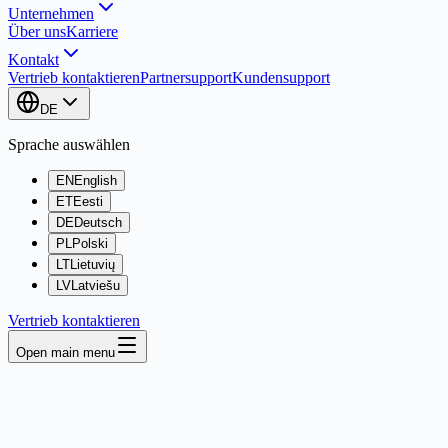
Unternehmen
Über uns
Karriere
Kontakt
Vertrieb kontaktieren
Partnersupport
Kundensupport
DE
Sprache auswählen
EN
English
ET
Eesti
DE
Deutsch
PL
Polski
LT
Lietuvių
LV
Latviešu
Vertrieb kontaktieren
Open main menu