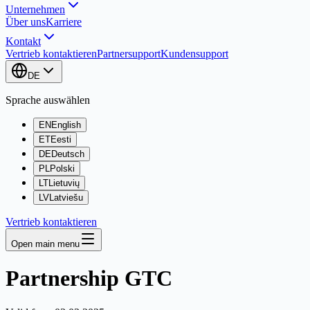
Unternehmen
Über uns
Karriere
Kontakt
Vertrieb kontaktieren
Partnersupport
Kundensupport
DE
Sprache auswählen
EN
English
ET
Eesti
DE
Deutsch
PL
Polski
LT
Lietuvių
LV
Latviešu
Vertrieb kontaktieren
Open main menu
Partnership GTC