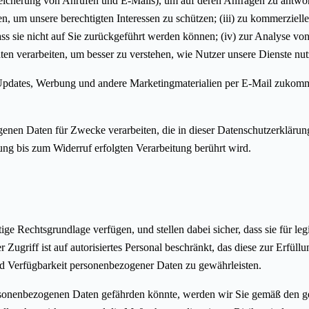
peicherung von Anrufen und E-Mails), um auf deren Anfragen zu antwort
en, um unsere berechtigten Interessen zu schützen; (iii) zu kommerzie
s sie nicht auf Sie zurückgeführt werden können; (iv) zur Analyse vo
 verarbeiten, um besser zu verstehen, wie Nutzer unsere Dienste nutz
 Updates, Werbung und andere Marketingmaterialien per E-Mail zukommen
nen Daten für Zwecke verarbeiten, die in dieser Datenschutzerklärung 
ung bis zum Widerruf erfolgten Verarbeitung berührt wird.
tige Rechtsgrundlage verfügen, und stellen dabei sicher, dass sie fü
r Zugriff ist auf autorisiertes Personal beschränkt, das diese zur Erfül
und Verfügbarkeit personenbezogener Daten zu gewährleisten.
personenbezogenen Daten gefährden könnte, werden wir Sie gemäß den g