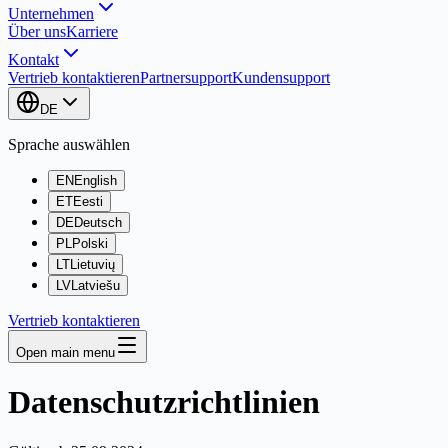
Unternehmen
Über uns
Karriere
Kontakt
Vertrieb kontaktieren
Partnersupport
Kundensupport
DE
Sprache auswählen
EN
English
ET
Eesti
DE
Deutsch
PL
Polski
LT
Lietuvių
LV
Latviešu
Vertrieb kontaktieren
Open main menu
Datenschutzrichtlinien